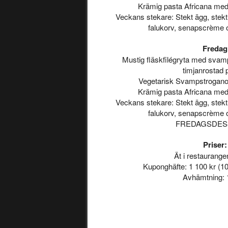
Krämig pasta Africana med
Veckans stekare: Stekt ägg, stekt 
falukorv, senapscrème 
Fredag
Mustig fläskfilégryta med sva
timjanrostad p
Vegetarisk Svampstroganof
Krämig pasta Africana med
Veckans stekare: Stekt ägg, stekt 
falukorv, senapscrème 
FREDAGSDESS
Priser:
Ät i restaurange
Kuponghäfte: 1 100 kr (10
Avhämtning: 