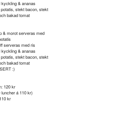
 kyckling & ananas
potatis, stekt bacon, stekt
och bakad tomat
mp & morot serveras med
otatis
f serveras med ris
 kyckling & ananas
potatis, stekt bacon, stekt
och bakad tomat
ERT :)
n: 120 kr
 luncher á 110 kr)
110 kr