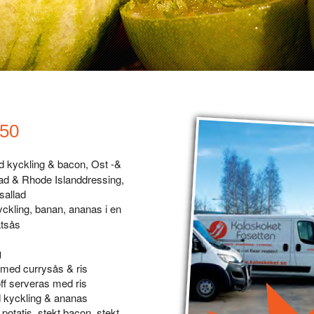
 50
 kyckling & bacon, Ost -&
ad & Rhode Islanddressing,
sallad
ckling, banan, ananas i en
tsås
g
s med currysås & ris
f serveras med ris
 kyckling & ananas
potatis, stekt bacon, stekt