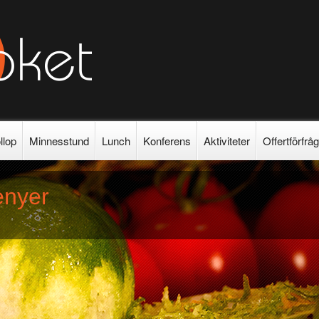
llop
Minnesstund
Lunch
Konferens
Aktiviteter
Offertförfrå
enyer