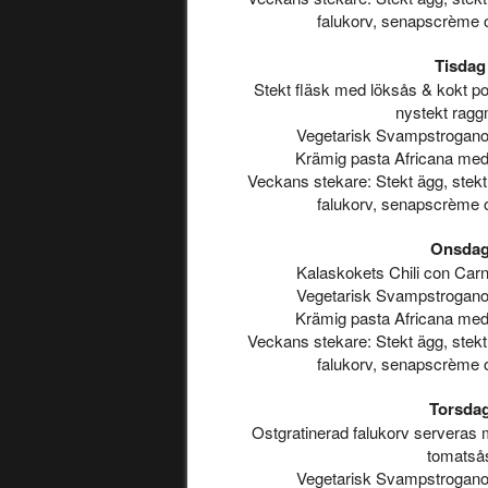
falukorv, senapscrème 
Tisdag
Stekt fläsk med löksås & kokt pota
nystekt rag
Vegetarisk Svampstroganof
Krämig pasta Africana med
Veckans stekare: Stekt ägg, stekt 
falukorv, senapscrème 
Onsda
Kalaskokets Chili con Car
Vegetarisk Svampstroganof
Krämig pasta Africana med
Veckans stekare: Stekt ägg, stekt 
falukorv, senapscrème 
Torsda
Ostgratinerad falukorv serveras 
tomatså
Vegetarisk Svampstroganof