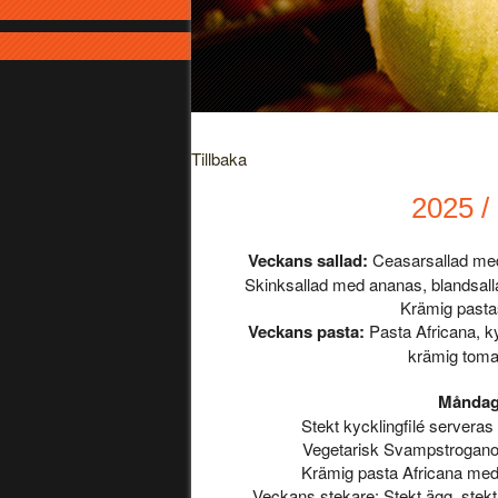
Tillbaka
2025 /
Veckans sallad:
Ceasarsallad med
Skinksallad med ananas, blandsall
Krämig pasta
Veckans pasta:
Pasta Africana, ky
krämig toma
Månda
Stekt kycklingfilé servera
Vegetarisk Svampstroganof
Krämig pasta Africana med
Veckans stekare: Stekt ägg, stekt 