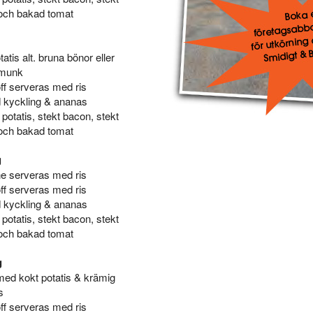
och bakad tomat
tis alt. bruna bönor eller
gmunk
f serveras med ris
 kyckling & ananas
potatis, stekt bacon, stekt
och bakad tomat
g
ne serveras med ris
f serveras med ris
 kyckling & ananas
potatis, stekt bacon, stekt
och bakad tomat
g
med kokt potatis & krämig
s
f serveras med ris