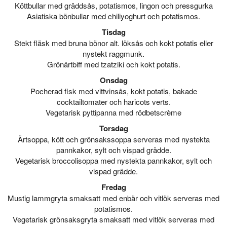
Köttbullar med gräddsås, potatismos, lingon och pressgurka
Asiatiska bönbullar med chiliyoghurt och potatismos.
Tisdag
Stekt fläsk med bruna bönor alt. löksås och kokt potatis eller
nystekt raggmunk.
Grönärtbiff med tzatziki och kokt potatis.
Onsdag
Pocherad fisk med vittvinsås, kokt potatis, bakade
cocktailtomater och haricots verts.
Vegetarisk pyttipanna med rödbetscrème
Torsdag
Ärtsoppa, kött och grönsakssoppa serveras med nystekta
pannkakor, sylt och vispad grädde.
Vegetarisk broccolisoppa med nystekta pannkakor, sylt och
vispad grädde.
Fredag
Mustig lammgryta smaksatt med enbär och vitlök serveras med
potatismos.
Vegetarisk grönsaksgryta smaksatt med vitlök serveras med