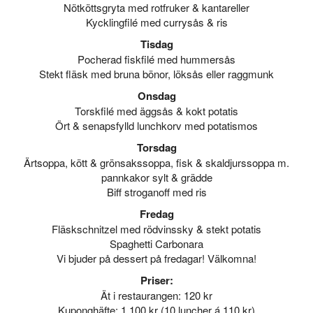
Nötköttsgryta med rotfruker & kantareller
Kycklingfilé med currysås & ris
Tisdag
Pocherad fiskfilé med hummersås
Stekt fläsk med bruna bönor, löksås eller raggmunk
Onsdag
Torskfilé med äggsås & kokt potatis
Ört & senapsfylld lunchkorv med potatismos
Torsdag
Ärtsoppa, kött & grönsakssoppa, fisk & skaldjurssoppa m.
pannkakor sylt & grädde
Biff stroganoff med ris
Fredag
Fläskschnitzel med rödvinssky & stekt potatis
Spaghetti Carbonara
Vi bjuder på dessert på fredagar! Välkomna!
Priser:
Ät i restaurangen: 120 kr
Kuponghäfte: 1 100 kr (10 luncher á 110 kr)