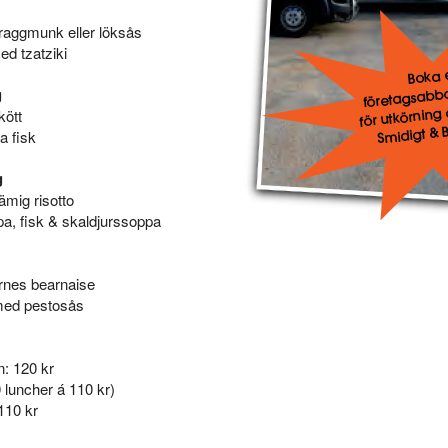
 raggmunk eller löksås
d tzatziki
g
kött
a fisk
g
ämig risotto
a, fisk & skaldjurssoppa
rnes bearnaise
med pestosås
n: 120 kr
 luncher á 110 kr)
110 kr