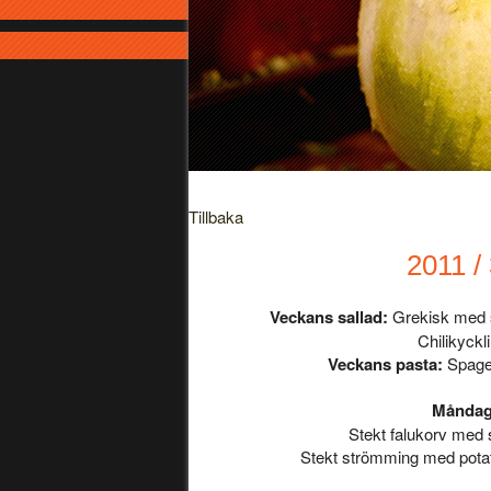
Tillbaka
2011 /
Veckans sallad:
Grekisk med s
Chilikyckl
Veckans pasta:
Spaget
Månda
Stekt falukorv med 
Stekt strömming med potat