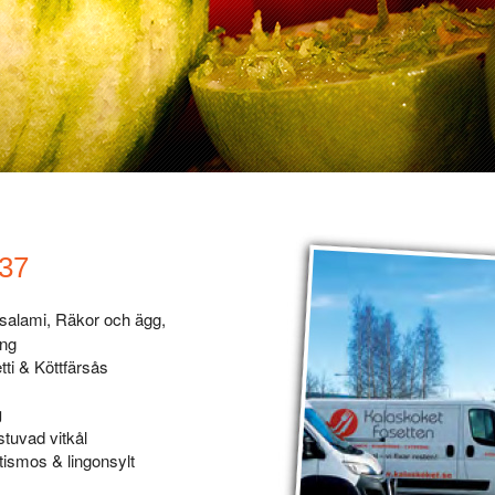
 37
alami, Räkor och ägg,
ing
ti & Köttfärsås
g
stuvad vitkål
ismos & lingonsylt