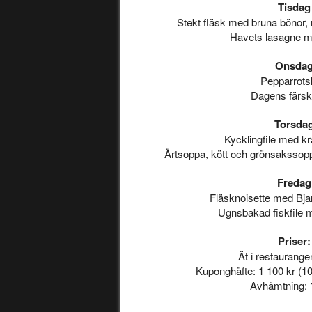
Tisdag
Stekt fläsk med bruna bönor,
Havets lasagne me
Onsda
Pepparrots
Dagens färsk
Torsda
Kycklingfile med kr
Ärtsoppa, kött och grönsakssopp
Fredag
Fläsknoisette med Bja
Ugnsbakad fiskfile 
Priser:
Ät i restaurange
Kuponghäfte: 1 100 kr (10
Avhämtning: 